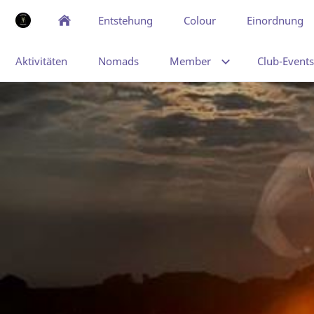
Entstehung
Colour
Einordnung
Aktivitäten
Nomads
Member
Club-Events