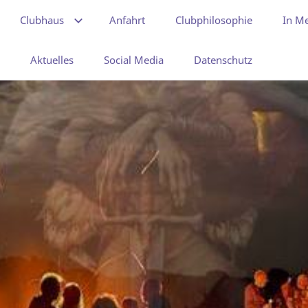
Clubhaus
Anfahrt
Clubphilosophie
In M
Aktuelles
Social Media
Datenschutz